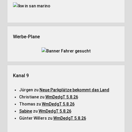
Werbe-Plane
Kanal 9
Jürgen
zu
Neue Parkplätze bekommt das Land
Christiane
zu
WmDedgT 5.8.26
Thomas
zu
WmDedgT 5.8.26
Sabine
zu
WmDedgT 5.8.26
Günter Willers
zu
WmDedgT 5.8.26