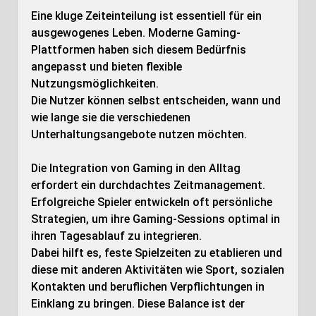
Eine kluge Zeiteinteilung ist essentiell für ein
ausgewogenes Leben. Moderne Gaming-
Plattformen haben sich diesem Bedürfnis
angepasst und bieten flexible
Nutzungsmöglichkeiten.
Die Nutzer können selbst entscheiden, wann und
wie lange sie die verschiedenen
Unterhaltungsangebote nutzen möchten.
Die Integration von Gaming in den Alltag
erfordert ein durchdachtes Zeitmanagement.
Erfolgreiche Spieler entwickeln oft persönliche
Strategien, um ihre Gaming-Sessions optimal in
ihren Tagesablauf zu integrieren.
Dabei hilft es, feste Spielzeiten zu etablieren und
diese mit anderen Aktivitäten wie Sport, sozialen
Kontakten und beruflichen Verpflichtungen in
Einklang zu bringen. Diese Balance ist der