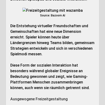
Source: Bazoom AI
Die Entstehung virtueller Freundschaften und
Gemeinschaften hat eine neue Dimension
erreicht. Spieler können heute über
Ländergrenzen hinweg Teams bilden, gemeinsam
Strategien entwickeln und sich in verschiedenen
Spielmodi messen.
Diese Form der sozialen Interaktion hat
besonders während globaler Ereignisse an
Bedeutung gewonnen und zeigt, wie Gaming-
Plattformen Menschen zusammenbringen
können, auch wenn sie räumlich getrennt sind.
Ausgewogene Freizeitgestaltung