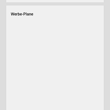
Werbe-Plane