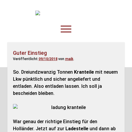
TruckOnline.de
open
menu
facebook
threads
linkedin
youtube
rss
amazon
Guter Einstieg
Veröffentlicht
09/10/2018
von
maik
.
Anderswo
Spesenliste
So. Dreiundzwanzig Tonnen
Kranteile
mit neuem
Lkw pünktlich und sicher angeliefert und
Fahrer
entladen. Also entladen lassen. Ich soll ja
Disposition
bescheiden bleiben.
War genau der richtige Einstieg für den
Holländer. Jetzt auf zur
Ladestelle
und dann ab