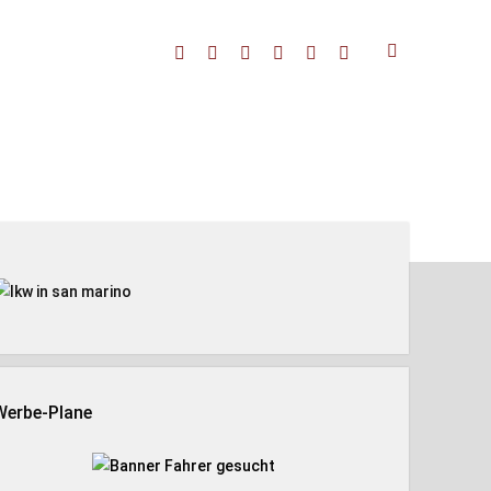
facebook
threads
linkedin
youtube
rss
amazon
enleiste
Werbe-Plane