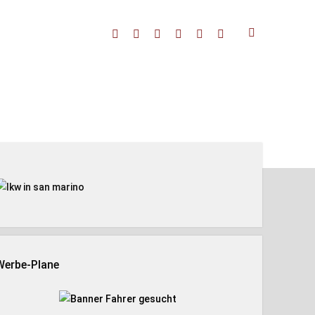
facebook
threads
linkedin
youtube
rss
amazon
enleiste
Werbe-Plane