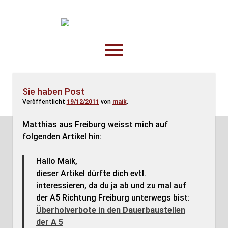
TruckOnline.de
open
menu
facebook
threads
linkedin
youtube
rss
amazon
Sie haben Post
Veröffentlicht
19/12/2011
von
maik
.
Anderswo
Spesenliste
Matthias aus Freiburg weisst mich auf
folgenden Artikel hin:
Fahrer
Disposition
Hallo Maik,
dieser Artikel dürfte dich evtl.
interessieren, da du ja ab und zu mal auf
der A5 Richtung Freiburg unterwegs bist:
Überholverbote in den Dauerbaustellen
der A 5