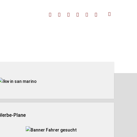
facebook
threads
linkedin
youtube
rss
amazon
enleiste
Werbe-Plane