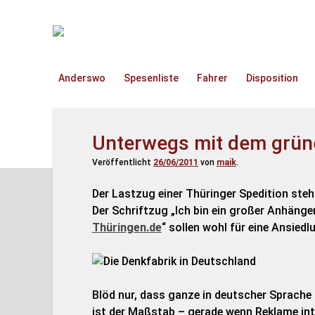
TruckOnline.de
Anderswo
Spesenliste
Fahrer
Disposition
Unterwegs mit dem grün
Veröffentlicht
26/06/2011
von
maik
.
Der Lastzug einer Thüringer Spedition steh
Der Schriftzug „Ich bin ein großer Anhänge
Thüringen.de
“ sollen wohl für eine Ansied
Blöd nur, dass ganze in deutscher Sprache 
ist der Maßstab – gerade wenn Reklame inte