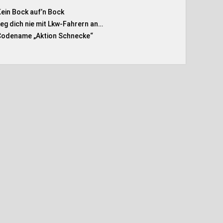
Kein Bock auf’n Bock
Leg dich nie mit Lkw-Fahrern an…
Codename „Aktion Schnecke
“