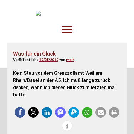
TruckOnline.de
open
menu
facebook
threads
linkedin
youtube
rss
amazon
Was für ein Glück
Veröffentlicht
10/05/2010
von
maik
.
Anderswo
Spesenliste
Kein Stau vor dem Grenzzollamt Weil am
Rhein/Basel an der A5. Ich muß lange zurück
Fahrer
denken, wann ich dieses Glück zum letzten mal
Disposition
hatte.