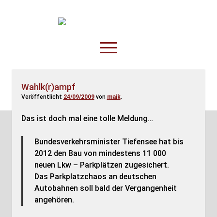
TruckOnline.de
open
menu
facebook
threads
linkedin
youtube
rss
amazon
Wahlk(r)ampf
Veröffentlicht
24/09/2009
von
maik
.
Anderswo
Spesenliste
Das ist doch mal eine tolle Meldung…
Fahrer
Bundesverkehrsminister Tiefensee hat bis
Disposition
2012 den Bau von mindestens 11 000
neuen Lkw – Parkplätzen zugesichert.
Das Parkplatzchaos an deutschen
Autobahnen soll bald der Vergangenheit
angehören.