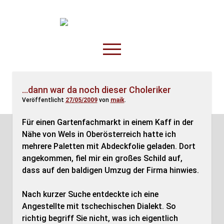
TruckOnline.de
open
menu
facebook
threads
linkedin
youtube
rss
amazon
…dann war da noch dieser Choleriker
Veröffentlicht
27/05/2009
von
maik
.
Anderswo
Spesenliste
Für einen Gartenfachmarkt in einem Kaff in der
Nähe von Wels in Oberösterreich hatte ich
Fahrer
mehrere Paletten mit Abdeckfolie geladen. Dort
Disposition
angekommen, fiel mir ein großes Schild auf,
dass auf den baldigen Umzug der Firma hinwies.
Nach kurzer Suche entdeckte ich eine
Angestellte mit tschechischen Dialekt. So
richtig begriff Sie nicht, was ich eigentlich