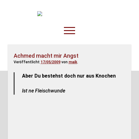
TruckOnline.de
open
menu
facebook
threads
linkedin
youtube
rss
amazon
Achmed macht mir Angst
Veröffentlicht
17/05/2009
von
maik
.
Anderswo
Spesenliste
Aber Du bestehst doch nur aus Knochen
Fahrer
Ist ne Fleischwunde
Disposition