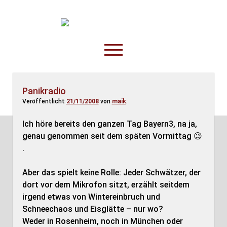
TruckOnline.de
open
menu
facebook
threads
linkedin
youtube
rss
amazon
Panikradio
Veröffentlicht
21/11/2008
von
maik
.
Anderswo
Spesenliste
Ich höre bereits den ganzen Tag Bayern3, na ja,
genau genommen seit dem späten Vormittag 😉
Fahrer
.
Disposition
Aber das spielt keine Rolle: Jeder Schwätzer, der
dort vor dem Mikrofon sitzt, erzählt seitdem
irgend etwas von Wintereinbruch und
Schneechaos und Eisglätte – nur wo?
Weder in Rosenheim, noch in München oder