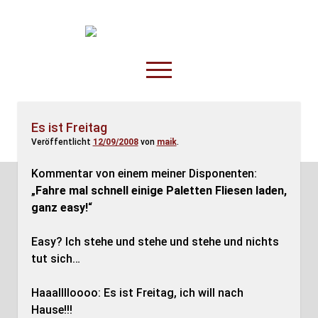
TruckOnline.de
open
menu
facebook
threads
linkedin
youtube
rss
amazon
Es ist Freitag
Veröffentlicht
12/09/2008
von
maik
.
Anderswo
Spesenliste
Kommentar von einem meiner Disponenten:
„
Fahre mal schnell einige Paletten Fliesen laden,
Fahrer
ganz easy!
“
Disposition
Easy? Ich stehe und stehe und stehe und nichts
tut sich…
Haaalllloooo: Es ist Freitag, ich will nach
Hause!!!