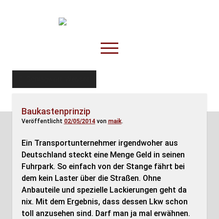
TruckOnline.de
open
menu
facebook
threads
linkedin
youtube
rss
amazon
Schlagwort:
Website
Anderswo
Baukastenprinzip
Spesenliste
Veröffentlicht
02/05/2014
von
maik
.
Fahrer
Ein Transportunternehmer irgendwoher aus
Disposition
Deutschland steckt eine Menge Geld in seinen
Fuhrpark. So einfach von der Stange fährt bei
dem kein Laster über die Straßen. Ohne
Anbauteile und spezielle Lackierungen geht da
nix. Mit dem Ergebnis, dass dessen Lkw schon
toll anzusehen sind. Darf man ja mal erwähnen.