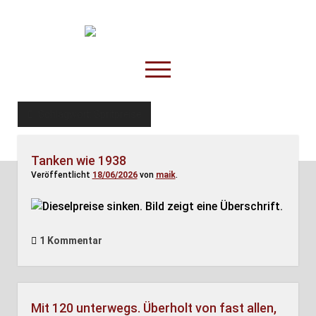
TruckOnline.de
open
menu
facebook
threads
linkedin
youtube
rss
amazon
Schlagwort:
Spritpreise
Anderswo
Tanken wie 1938
Spesenliste
Veröffentlicht
18/06/2026
von
maik
.
Fahrer
Disposition
1 Kommentar
Mit 120 unterwegs. Überholt von fast allen,