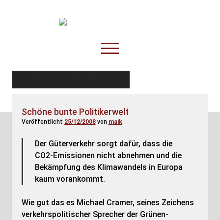
TruckOnline.de
open
menu
facebook
threads
linkedin
youtube
rss
amazon
Schlagwort:
Schwerlastverkehr
Anderswo
Schöne bunte Politikerwelt
Spesenliste
Veröffentlicht
25/12/2008
von
maik
.
Fahrer
Der Güterverkehr sorgt dafür, dass die
Disposition
CO2-Emissionen nicht abnehmen und die
Bekämpfung des Klimawandels in Europa
kaum vorankommt.
Wie gut das es Michael Cramer, seines Zeichens
verkehrspolitischer Sprecher der Grünen-