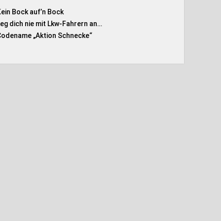
Kein Bock auf’n Bock
Leg dich nie mit Lkw-Fahrern an…
Codename „Aktion Schnecke
“