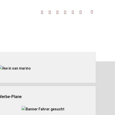
facebook
threads
linkedin
youtube
rss
amazon
enleiste
Werbe-Plane