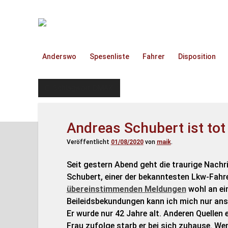
TruckOnline.de
Anderswo
Spesenliste
Fahrer
Disposition
Schlagwort:
DMAX
Andreas Schubert ist tot
Veröffentlicht
01/08/2020
von
maik
.
Seit gestern Abend geht die traurige Nachr
Schubert, einer der bekanntesten Lkw-Fahr
übereinstimmenden Meldungen
wohl an ein
Beileidsbekundungen kann ich mich nur ans
Er wurde nur 42 Jahre alt. Anderen Quellen 
Frau zufolge starb er bei sich zuhause. Wen