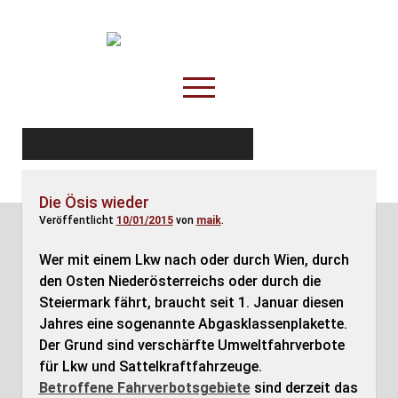
TruckOnline.de
open
menu
facebook
threads
linkedin
youtube
rss
amazon
Schlagwort:
Abgasklassenplakette
Anderswo
Die Ösis wieder
Spesenliste
Veröffentlicht
10/01/2015
von
maik
.
Fahrer
Wer mit einem Lkw nach oder durch Wien, durch
Disposition
den Osten Niederösterreichs oder durch die
Steiermark fährt, braucht seit 1. Januar diesen
Jahres eine sogenannte Abgasklassenplakette.
Der Grund sind verschärfte Umweltfahrverbote
für Lkw und Sattelkraftfahrzeuge.
Betroffene Fahrverbotsgebiete
sind derzeit das