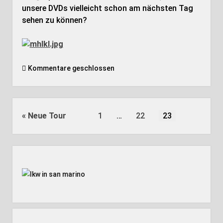
unsere DVDs vielleicht schon am nächsten Tag
sehen zu können?
Kommentare geschlossen
Seitennummerierung
Neue Tour
1
…
22
23
der
Beiträge
Seitenleiste