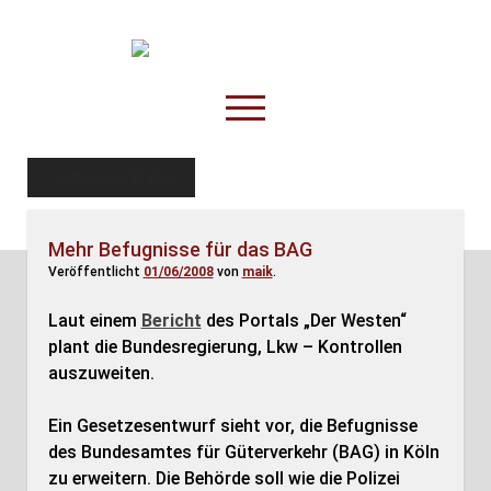
TruckOnline.de
open
menu
facebook
threads
linkedin
youtube
rss
amazon
Kategorie:
Presse
Anderswo
Mehr Befugnisse für das BAG
Spesenliste
Veröffentlicht
01/06/2008
von
maik
.
Fahrer
Laut einem
Bericht
des Portals „Der Westen“
Disposition
plant die Bundesregierung, Lkw – Kontrollen
auszuweiten.
Ein Gesetzesentwurf sieht vor, die Befugnisse
des Bundesamtes für Güterverkehr (BAG) in Köln
zu erweitern. Die Behörde soll wie die Polizei