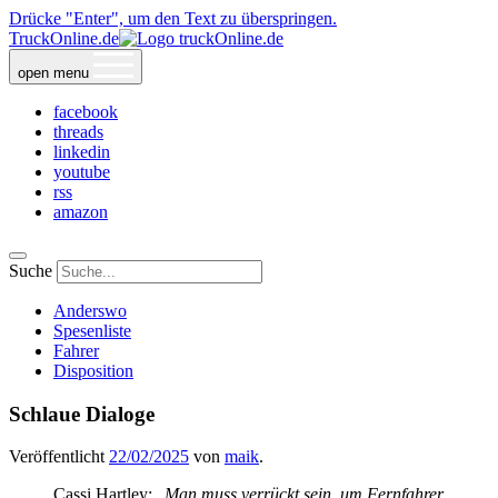
Drücke "Enter", um den Text zu überspringen.
TruckOnline.de
open menu
facebook
threads
linkedin
youtube
rss
amazon
Suche
Anderswo
Spesenliste
Fahrer
Disposition
Schlaue Dialoge
Veröffentlicht
22/02/2025
von
maik
.
Cassi Hartley: „
Man muss verrückt sein, um Fernfahrer