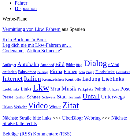
Fahrer
Disposition
Werbe-Plane
Vermittlung von Lkw-Fahrern
aus Spanien
Kein Bock auf’n Bock
Leg dich nie mit Lkw-Fahrern an…
Codename „Aktion Schnecke
“
Dialog
Autobahn
Bild
eMail
Auflieger
Autohof
Bilder
Blog
Firma
Firmen
entladen
Fahrverbot
Fundstücke
Feiertag
Foto
Frage
Gedanken
Italien
Internet
Ladung
Lieblinks
Kennzeichen
Kontrolle
Lkw
Musik
Post
Links
Maut
LiebLinks
Parkplatz
Politik
Polizei
Unfall
Stau
Unterwegs
Presse
Schnee
Technik
Rasthof
Schweiz
Zitat
Video
Winter
Verkehr
Urlaub
Nächste Straße bitte links
<<<
UberBlogr Webring
>>>
Nächste
Straße bitte rechts
Beiträge (RSS)
Kommentare (RSS)