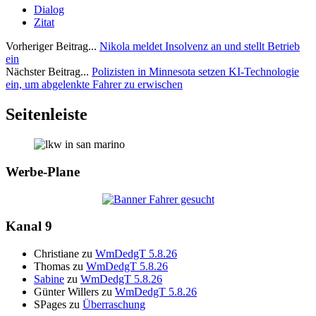
Dialog
Zitat
Vorheriger Beitrag...
Nikola meldet Insolvenz an und stellt Betrieb
ein
Nächster Beitrag...
Polizisten in Minnesota setzen KI-Technologie
ein, um abgelenkte Fahrer zu erwischen
Seitenleiste
Werbe-Plane
Kanal 9
Christiane
zu
WmDedgT 5.8.26
Thomas
zu
WmDedgT 5.8.26
Sabine
zu
WmDedgT 5.8.26
Günter Willers
zu
WmDedgT 5.8.26
SPages
zu
Überraschung