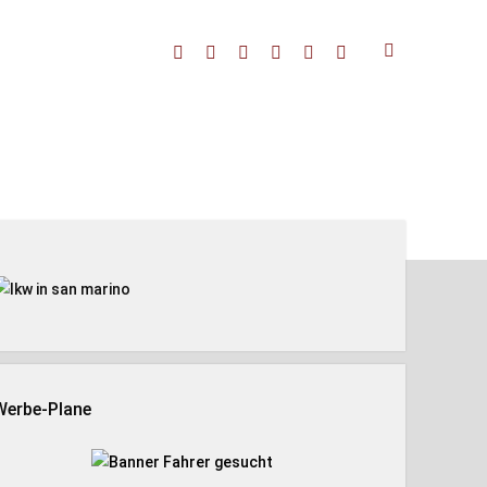
facebook
threads
linkedin
youtube
rss
amazon
enleiste
Werbe-Plane