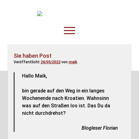
TruckOnline.de
open
menu
facebook
threads
linkedin
youtube
rss
amazon
Sie haben Post
Veröffentlicht
26/05/2022
von
maik
.
Anderswo
Spesenliste
Hallo Maik,
Fahrer
bin gerade auf den Weg in ein langes
Disposition
Wochenende nach Kroatien. Wahnsinn
was auf den Straßen los ist. Das Du da
nicht durchdrehst?
Blogleser Florian