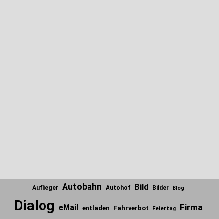
Autobahn
Bild
Autohof
Auflieger
Bilder
Blog
Dialog
Firma
eMail
entladen
Fahrverbot
Feiertag