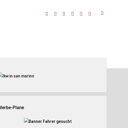
facebook
threads
linkedin
youtube
rss
amazon
enleiste
Werbe-Plane