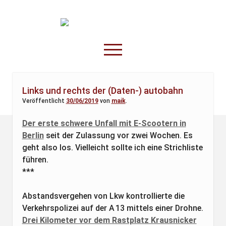
TruckOnline.de
open
menu
facebook
threads
linkedin
youtube
rss
amazon
Links und rechts der (Daten-) autobahn
Veröffentlicht
30/06/2019
von
maik
.
Anderswo
Spesenliste
Der erste schwere Unfall mit E-Scootern in
Berlin
seit der Zulassung vor zwei Wochen. Es
Fahrer
geht also los. Vielleicht sollte ich eine Strichliste
Disposition
führen.
***
Abstandsvergehen von Lkw kontrollierte die
Verkehrspolizei auf der A 13 mittels einer Drohne.
Drei Kilometer vor dem Rastplatz Krausnicker