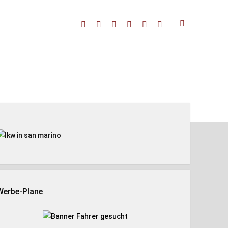
facebook
threads
linkedin
youtube
rss
amazon
enleiste
Werbe-Plane