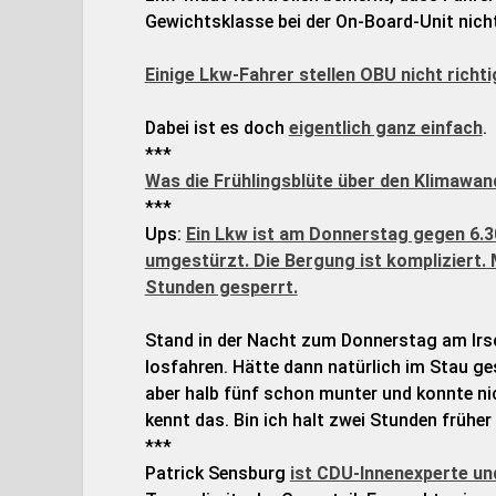
Gewichtsklasse bei der On-Board-Unit nicht
Einige Lkw-Fahrer stellen OBU nicht richti
Dabei ist es doch
eigentlich ganz einfach
.
***
Was die Frühlingsblüte über den Klimawand
***
Ups:
Ein Lkw ist am Donnerstag gegen 6.3
umgestürzt. Die Bergung ist kompliziert. 
Stunden gesperrt.
Stand in der Nacht zum Donnerstag am Irsc
losfahren. Hätte dann natürlich im Stau ge
aber halb fünf schon munter und konnte nic
kennt das. Bin ich halt zwei Stunden früher l
***
Patrick Sensburg
ist CDU-Innenexperte un