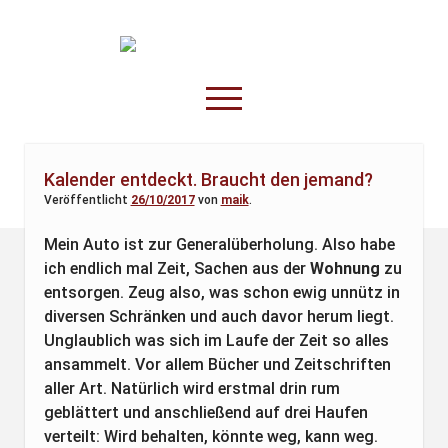
TruckOnline.de
open
menu
facebook
threads
linkedin
youtube
rss
amazon
Kalender entdeckt. Braucht den jemand?
Veröffentlicht
26/10/2017
von
maik
.
Anderswo
Spesenliste
Mein Auto ist zur Generalüberholung. Also habe
ich endlich mal Zeit, Sachen aus der
Wohnung
zu
Fahrer
entsorgen. Zeug also, was schon ewig unnütz in
Disposition
diversen Schränken und auch davor herum liegt.
Unglaublich was sich im Laufe der Zeit so alles
ansammelt. Vor allem Bücher und Zeitschriften
aller Art. Natürlich wird erstmal drin rum
geblättert und anschließend auf drei Haufen
verteilt: Wird behalten, könnte weg, kann weg.