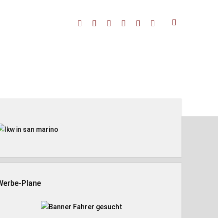
facebook
threads
linkedin
youtube
rss
amazon
enleiste
Werbe-Plane