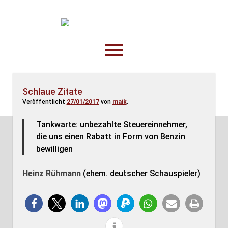
TruckOnline.de
open
menu
facebook
threads
linkedin
youtube
rss
amazon
Schlaue Zitate
Veröffentlicht
27/01/2017
von
maik
.
Anderswo
Spesenliste
Tankwarte: unbezahlte Steuereinnehmer,
die uns einen Rabatt in Form von Benzin
Fahrer
bewilligen
Disposition
Heinz Rühmann
(ehem. deutscher Schauspieler)