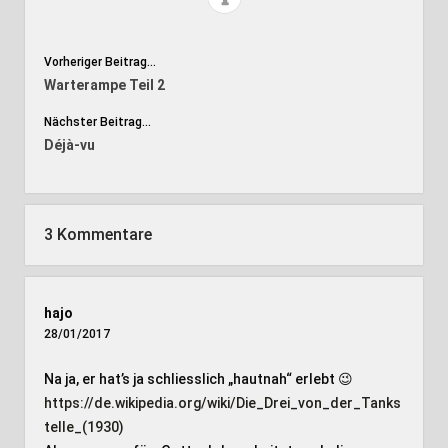
Vorheriger Beitrag...
Warterampe Teil 2
Nächster Beitrag...
Déjà-vu
3 Kommentare
hajo
28/01/2017
Na ja, er hat’s ja schliesslich „hautnah“ erlebt 😉
https://de.wikipedia.org/wiki/Die_Drei_von_der_Tanks
telle_(1930)