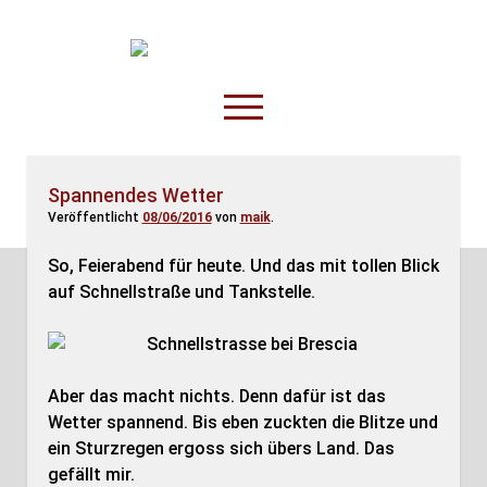
TruckOnline.de
open
menu
facebook
threads
linkedin
youtube
rss
amazon
Spannendes Wetter
Veröffentlicht
08/06/2016
von
maik
.
Anderswo
Spesenliste
So, Feierabend für heute. Und das mit tollen Blick
auf Schnellstraße und Tankstelle.
Fahrer
Disposition
Aber das macht nichts. Denn dafür ist das
Wetter spannend. Bis eben zuckten die Blitze und
ein Sturzregen ergoss sich übers Land. Das
gefällt mir.