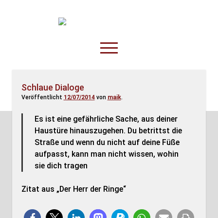
TruckOnline.de
open
menu
facebook
threads
linkedin
youtube
rss
amazon
Schlaue Dialoge
Veröffentlicht
12/07/2014
von
maik
.
Anderswo
Spesenliste
Es ist eine gefährliche Sache, aus deiner
Haustüre hinauszugehen. Du betrittst die
Fahrer
Straße und wenn du nicht auf deine Füße
Disposition
aufpasst, kann man nicht wissen, wohin
sie dich tragen
Zitat aus „Der Herr der Ringe“