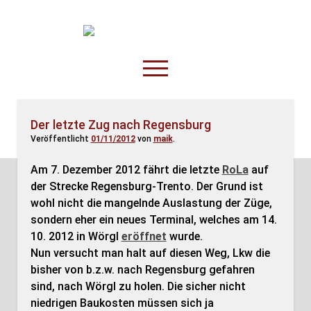
TruckOnline.de
open
menu
facebook
threads
linkedin
youtube
rss
amazon
Der letzte Zug nach Regensburg
Veröffentlicht
01/11/2012
von
maik
.
Anderswo
Spesenliste
Am 7. Dezember 2012 fährt die letzte
RoLa
auf
der Strecke Regensburg-Trento. Der Grund ist
Fahrer
wohl nicht die mangelnde Auslastung der Züge,
Disposition
sondern eher ein neues Terminal, welches am 14.
10. 2012 in Wörgl
eröffnet
wurde.
Nun versucht man halt auf diesen Weg, Lkw die
bisher von b.z.w. nach Regensburg gefahren
sind, nach Wörgl zu holen. Die sicher nicht
niedrigen Baukosten müssen sich ja