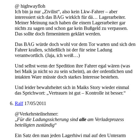
@ highwayfloh
Ich bin ja nur „Zivilist“, also kein Lkw-Fahrer – aber
interessiert sich das BAG wirklch für dä… Lagerarbeiter.
Meiner Meinung nach haben die einem Lagerarbeiter gar
nichts zu sagen und schon gar kein Bußgeld zu verpassen.
Das sollte doch firmenintern geklärt werden.
Das BAG würde doch wohl vor dem Tor warten und sich den
Fahrer krallen, schließlich ist der für seine Ladung
verantwortlich. (Jaja, ich weiß…)
Und selbst wenn der Spedition ihre Fahrer egal wären (was
bei Maik ja nicht so zu sein scheint), an der ordentlichen und
intakten Ware müsste doch starkes Interesse bestehen.
Und leider bewahrheitet sich in Maiks Story wieder einmal
das Sprichwort: „Vertrauen ist gut – Kontrolle ist besser.“
Ralf
17/05/2011
@Verkehrsteilnehmer:
„
Für die Ladungssicherung sind
alle
am Verladeprozess
beteiligten zuständig
“
Ein Satz den man jeden Lagerhiwi mal auf den Unterarm