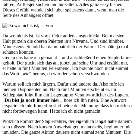
fahren, Auflieger suchen und aufsatteln. Alles ganz easy bisher.
Dieses Gefühl wandelt sich aber spätestens dann, wenn man die
Seite des Anhängers öffnet.
Da wo nichts ist, ist vorn. Oder anders ausgedrückt: Beim ersten
Halt purzeln die oberen Paletten in’s Nirvana. Und sind hinüber.
Mindestens. Schuld hat dann natürlich der Fahrer. Der hätte ja mal
schauen können.
Genau das habe ich gemacht – und anschließend einen Staplerfahrer
geholt. Der guckt sich das an, glotzt auf seine Uhr und erzählt mir,
er hätte in fünf Minuten Feierabend. Ich brachte noch nicht einmal
das Wort „
wie
“ heraus, da war der schon verschwunden.
Warum soll ich mich ärgern. Dafür sind andere da. Also rufe ich
meinen Disponenten an. Nach fünf Minuten erscheint er, im
Schlepptau folgt Ihm ein
Lagerkappo
Verantwortlicher des Lagers.
„
Du bist ja noch immer hier
„, höre ich Ihn rufen. Eine Antwort
ersparte ich mir. Immerhin sind beide der Meinung, dass ich mich so
nicht fortbewegen kann. Hätte ich eh nicht gemacht.
Plötzlich kommt der Staplerfahrer, der eigentlich längst hätte daheim
sein müssen. Nach kurzen Anweisungen meinerseits, beginnt er mit
umladen. Die ganze Aktion dauerte nicht einmal zehn Minuten. Die