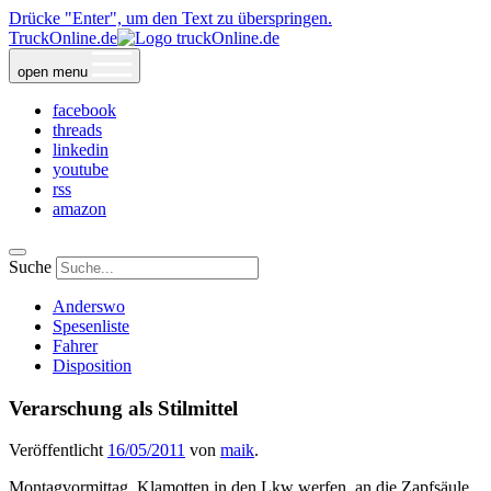
Drücke "Enter", um den Text zu überspringen.
TruckOnline.de
open menu
facebook
threads
linkedin
youtube
rss
amazon
Suche
Anderswo
Spesenliste
Fahrer
Disposition
Verarschung als Stilmittel
Veröffentlicht
16/05/2011
von
maik
.
Montagvormittag. Klamotten in den Lkw werfen, an die Zapfsäule