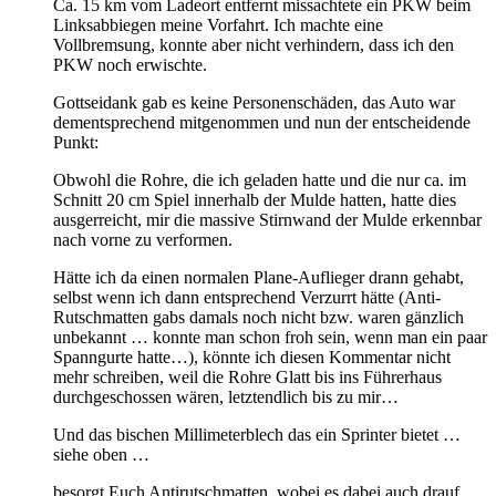
Ca. 15 km vom Ladeort entfernt missachtete ein PKW beim
Linksabbiegen meine Vorfahrt. Ich machte eine
Vollbremsung, konnte aber nicht verhindern, dass ich den
PKW noch erwischte.
Gottseidank gab es keine Personenschäden, das Auto war
dementsprechend mitgenommen und nun der entscheidende
Punkt:
Obwohl die Rohre, die ich geladen hatte und die nur ca. im
Schnitt 20 cm Spiel innerhalb der Mulde hatten, hatte dies
ausgerreicht, mir die massive Stirnwand der Mulde erkennbar
nach vorne zu verformen.
Hätte ich da einen normalen Plane-Auflieger drann gehabt,
selbst wenn ich dann entsprechend Verzurrt hätte (Anti-
Rutschmatten gabs damals noch nicht bzw. waren gänzlich
unbekannt … konnte man schon froh sein, wenn man ein paar
Spanngurte hatte…), könnte ich diesen Kommentar nicht
mehr schreiben, weil die Rohre Glatt bis ins Führerhaus
durchgeschossen wären, letztendlich bis zu mir…
Und das bischen Millimeterblech das ein Sprinter bietet …
siehe oben …
besorgt Euch Antirutschmatten, wobei es dabei auch drauf