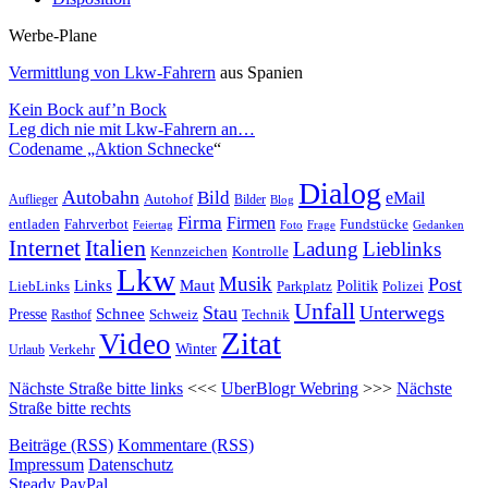
Werbe-Plane
Vermittlung von Lkw-Fahrern
aus Spanien
Kein Bock auf’n Bock
Leg dich nie mit Lkw-Fahrern an…
Codename „Aktion Schnecke
“
Dialog
Autobahn
Bild
eMail
Auflieger
Autohof
Bilder
Blog
Firma
Firmen
entladen
Fahrverbot
Fundstücke
Feiertag
Foto
Frage
Gedanken
Italien
Internet
Ladung
Lieblinks
Kennzeichen
Kontrolle
Lkw
Musik
Post
Links
Maut
LiebLinks
Parkplatz
Politik
Polizei
Unfall
Stau
Unterwegs
Presse
Schnee
Technik
Rasthof
Schweiz
Zitat
Video
Winter
Verkehr
Urlaub
Nächste Straße bitte links
<<<
UberBlogr Webring
>>>
Nächste
Straße bitte rechts
Beiträge (RSS)
Kommentare (RSS)
Impressum
Datenschutz
Steady
PayPal