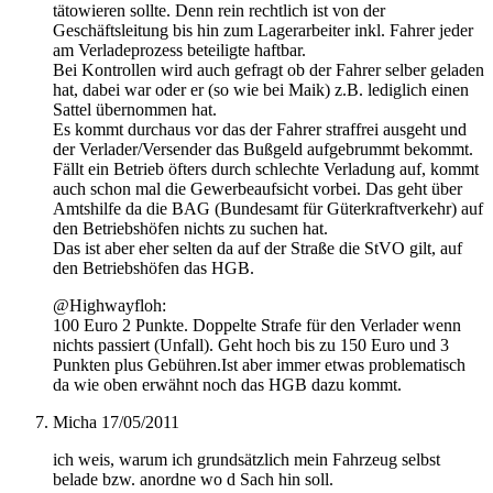
tätowieren sollte. Denn rein rechtlich ist von der
Geschäftsleitung bis hin zum Lagerarbeiter inkl. Fahrer jeder
am Verladeprozess beteiligte haftbar.
Bei Kontrollen wird auch gefragt ob der Fahrer selber geladen
hat, dabei war oder er (so wie bei Maik) z.B. lediglich einen
Sattel übernommen hat.
Es kommt durchaus vor das der Fahrer straffrei ausgeht und
der Verlader/Versender das Bußgeld aufgebrummt bekommt.
Fällt ein Betrieb öfters durch schlechte Verladung auf, kommt
auch schon mal die Gewerbeaufsicht vorbei. Das geht über
Amtshilfe da die BAG (Bundesamt für Güterkraftverkehr) auf
den Betriebshöfen nichts zu suchen hat.
Das ist aber eher selten da auf der Straße die StVO gilt, auf
den Betriebshöfen das HGB.
@Highwayfloh:
100 Euro 2 Punkte. Doppelte Strafe für den Verlader wenn
nichts passiert (Unfall). Geht hoch bis zu 150 Euro und 3
Punkten plus Gebühren.Ist aber immer etwas problematisch
da wie oben erwähnt noch das HGB dazu kommt.
Micha
17/05/2011
ich weis, warum ich grundsätzlich mein Fahrzeug selbst
belade bzw. anordne wo d Sach hin soll.