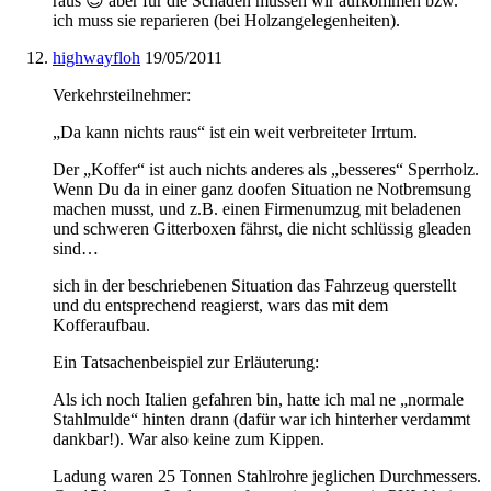
raus 😉 aber für die Schäden müssen wir aufkommen bzw.
ich muss sie reparieren (bei Holzangelegenheiten).
highwayfloh
19/05/2011
Verkehrsteilnehmer:
„Da kann nichts raus“ ist ein weit verbreiteter Irrtum.
Der „Koffer“ ist auch nichts anderes als „besseres“ Sperrholz.
Wenn Du da in einer ganz doofen Situation ne Notbremsung
machen musst, und z.B. einen Firmenumzug mit beladenen
und schweren Gitterboxen fährst, die nicht schlüssig gleaden
sind…
sich in der beschriebenen Situation das Fahrzeug querstellt
und du entsprechend reagierst, wars das mit dem
Kofferaufbau.
Ein Tatsachenbeispiel zur Erläuterung:
Als ich noch Italien gefahren bin, hatte ich mal ne „normale
Stahlmulde“ hinten drann (dafür war ich hinterher verdammt
dankbar!). War also keine zum Kippen.
Ladung waren 25 Tonnen Stahlrohre jeglichen Durchmessers.