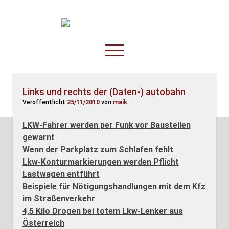
TruckOnline.de
open
menu
facebook
threads
linkedin
youtube
rss
amazon
Links und rechts der (Daten-) autobahn
Veröffentlicht
25/11/2010
von
maik
.
Anderswo
Spesenliste
LKW-Fahrer werden per Funk vor Baustellen
gewarnt
Fahrer
Wenn der Parkplatz zum Schlafen fehlt
Disposition
Lkw-Konturmarkierungen werden Pflicht
Lastwagen entführt
Beispiele für Nötigungshandlungen mit dem Kfz
im Straßenverkehr
4,5 Kilo Drogen bei totem Lkw-Lenker aus
Österreich