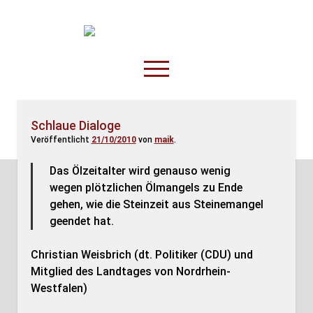
TruckOnline.de
open
menu
facebook
threads
linkedin
youtube
rss
amazon
Schlaue Dialoge
Veröffentlicht
21/10/2010
von
maik
.
Anderswo
Spesenliste
Das Ölzeitalter wird genauso wenig
wegen plötzlichen Ölmangels zu Ende
Fahrer
gehen, wie die Steinzeit aus Steinemangel
Disposition
geendet hat.
Christian Weisbrich (dt. Politiker (CDU) und
Mitglied des Landtages von Nordrhein-
Westfalen)