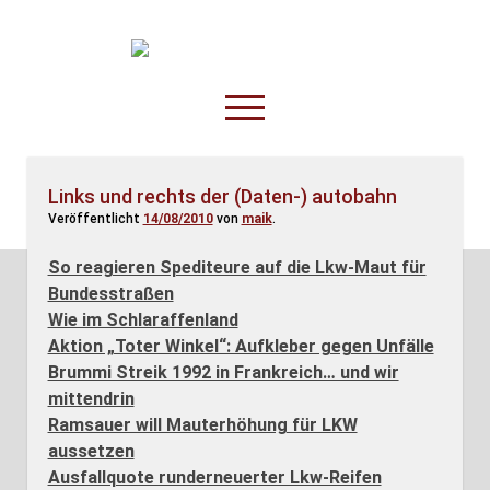
TruckOnline.de
open
menu
facebook
threads
linkedin
youtube
rss
amazon
Links und rechts der (Daten-) autobahn
Veröffentlicht
14/08/2010
von
maik
.
Anderswo
Spesenliste
So reagieren Spediteure auf die Lkw-Maut für
Bundesstraßen
Fahrer
Wie im Schlaraffenland
Disposition
Aktion „Toter Winkel“: Aufkleber gegen Unfälle
Brummi Streik 1992 in Frankreich… und wir
mittendrin
Ramsauer will Mauterhöhung für LKW
aussetzen
Ausfallquote runderneuerter Lkw-Reifen