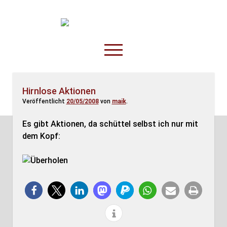
TruckOnline.de
open
menu
facebook
threads
linkedin
youtube
rss
amazon
Hirnlose Aktionen
Veröffentlicht
20/05/2008
von
maik
.
Anderswo
Spesenliste
Es gibt Aktionen, da schüttel selbst ich nur mit
dem Kopf:
Fahrer
Disposition