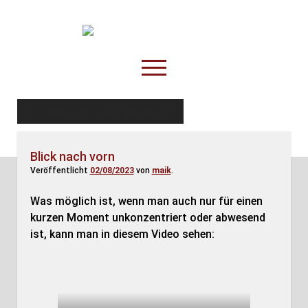
TruckOnline.de
open
menu
facebook
threads
linkedin
youtube
rss
amazon
Schlagwort:
Unaufmerksamkeit
Anderswo
Blick nach vorn
Spesenliste
Veröffentlicht
02/08/2023
von
maik
.
Fahrer
Was möglich ist, wenn man auch nur für einen
Disposition
kurzen Moment unkonzentriert oder abwesend
ist, kann man in diesem Video sehen: