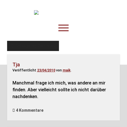
TruckOnline.de
open
menu
facebook
threads
linkedin
youtube
rss
amazon
Schlagwort:
Personen
Anderswo
Tja
Spesenliste
Veröffentlicht
23/04/2010
von
maik
.
Fahrer
Manchmal frage ich mich, was andere an mir
Disposition
finden. Aber vielleicht sollte ich nicht darüber
nachdenken.
4 Kommentare