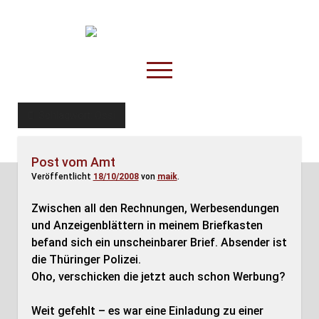
TruckOnline.de
open
menu
facebook
threads
linkedin
youtube
rss
amazon
Schlagwort:
Ossi
Anderswo
Post vom Amt
Spesenliste
Veröffentlicht
18/10/2008
von
maik
.
Fahrer
Zwischen all den Rechnungen, Werbesendungen
Disposition
und Anzeigenblättern in meinem Briefkasten
befand sich ein unscheinbarer Brief. Absender ist
die Thüringer Polizei.
Oho, verschicken die jetzt auch schon Werbung?
Weit gefehlt – es war eine Einladung zu einer