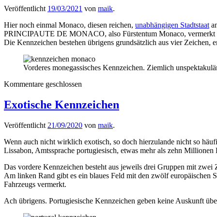
Veröffentlicht
19/03/2021
von
maik
.
Hier noch einmal Monaco, diesen reichen,
unabhängigen Stadtstaat
an
PRINCIPAUTE DE MONACO, also Fürstentum Monaco, vermerkt sind, 
Die Kennzeichen bestehen übrigens grundsätzlich aus vier Zeichen, en
Vorderes monegassisches Kennzeichen. Ziemlich unspektakulär
Kommentare geschlossen
Exotische Kennzeichen
Veröffentlicht
21/09/2020
von
maik
.
Wenn auch nicht wirklich exotisch, so doch hierzulande nicht so hä
Lissabon, Amtssprache portugiesisch, etwas mehr als zehn Millionen
Das vordere Kennzeichen besteht aus jeweils drei Gruppen mit zwei Ze
Am linken Rand gibt es ein blaues Feld mit den zwölf europäischen S
Fahrzeugs vermerkt.
Ach übrigens. Portugiesische Kennzeichen geben keine Auskunft über