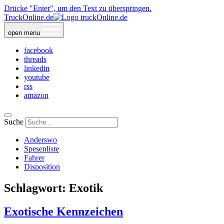
Drücke "Enter", um den Text zu überspringen.
TruckOnline.de
open menu
facebook
threads
linkedin
youtube
rss
amazon
Suche
Anderswo
Spesenliste
Fahrer
Disposition
Schlagwort:
Exotik
Exotische Kennzeichen