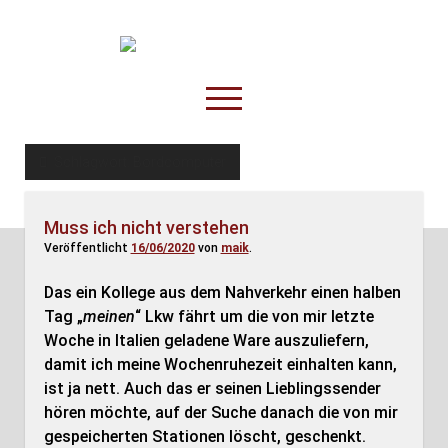
TruckOnline.de
open
menu
facebook
threads
linkedin
youtube
rss
amazon
Schlagwort:
Bordcomputer
Anderswo
Muss ich nicht verstehen
Spesenliste
Veröffentlicht
16/06/2020
von
maik
.
Fahrer
Das ein Kollege aus dem Nahverkehr einen halben
Disposition
Tag „
meinen
“ Lkw fährt um die von mir letzte
Woche in Italien geladene Ware auszuliefern,
damit ich meine Wochenruhezeit einhalten kann,
ist ja nett. Auch das er seinen Lieblingssender
hören möchte, auf der Suche danach die von mir
gespeicherten Stationen löscht, geschenkt.