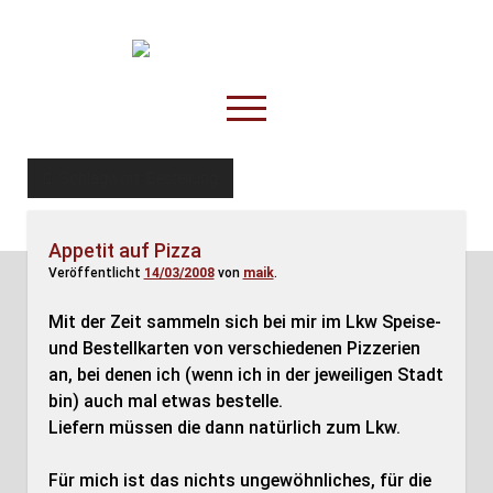
TruckOnline.de
open
menu
facebook
threads
linkedin
youtube
rss
amazon
Schlagwort:
Bestellung
Anderswo
Appetit auf Pizza
Spesenliste
Veröffentlicht
14/03/2008
von
maik
.
Fahrer
Mit der Zeit sammeln sich bei mir im Lkw Speise-
Disposition
und Bestellkarten von verschiedenen Pizzerien
an, bei denen ich (wenn ich in der jeweiligen Stadt
bin) auch mal etwas bestelle.
Liefern müssen die dann natürlich zum Lkw.
Für mich ist das nichts ungewöhnliches, für die