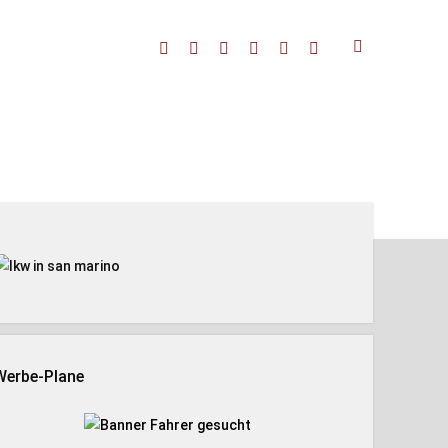
facebook
threads
linkedin
youtube
rss
amazon
enleiste
Werbe-Plane