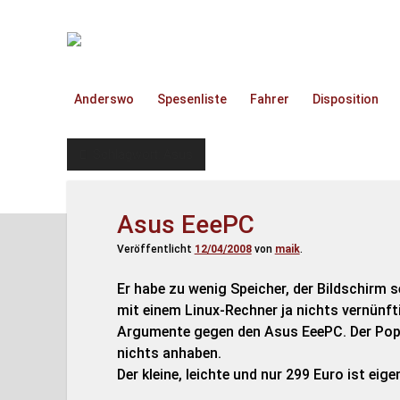
TruckOnline.de
Anderswo
Spesenliste
Fahrer
Disposition
Schlagwort:
Asus
Asus EeePC
Veröffentlicht
12/04/2008
von
maik
.
Er habe zu wenig Speicher, der Bildschirm s
mit einem Linux-Rechner ja nichts vernünf
Argumente gegen den Asus EeePC. Der Popul
nichts anhaben.
Der kleine, leichte und nur 299 Euro ist eige