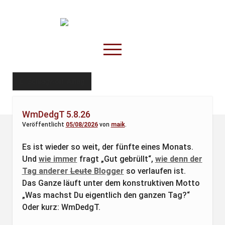
TruckOnline.de
open
menu
facebook
threads
linkedin
youtube
rss
amazon
Schlagwort:
Alltag
Anderswo
WmDedgT 5.8.26
Spesenliste
Veröffentlicht
05/08/2026
von
maik
.
Fahrer
Es ist wieder so weit, der fünfte eines Monats.
Disposition
Und
wie immer
fragt „Gut gebrüllt“,
wie denn der
Tag anderer
Leute
Blogger
so verlaufen ist.
Das Ganze läuft unter dem konstruktiven Motto
„Was machst Du eigentlich den ganzen Tag?“
Oder kurz: WmDedgT.