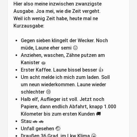
Hier also meine inzwischen zwanzigste
Ausgabe. Joa mei, wie die Zeit vergeht.
Weil ich wenig Zeit habe, heute mal ne
Kurzausgabe:
Gegen sieben klingelt der Wecker. Noch
müde, Laune eher semi 😐
Anziehen, waschen, Zähne putzen am
Kanister 🧽
Erster Kaffee. Laune bissel besser 👍
Um acht melde ich mich zum laden. Soll
um neun wiederkommen. Laune wieder
schlechter 😢
Halb elf, Auflieger ist voll. Jetzt noch
Papiere, dann endlich Abfahrt, knapp 1.000
Kilometer bis zum ersten Kunden 🚚
Stau 🚗 🚗
Unfall gesehen 🤕
Draußen 36 Grad, im Lkw Klima 🥶