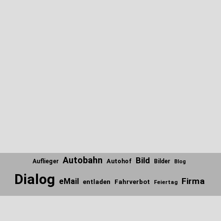
Autobahn
Bild
Autohof
Auflieger
Bilder
Blog
Dialog
Firma
eMail
entladen
Fahrverbot
Feiertag
Internet
Firmen
Fundstücke
Gedanken
Foto
Frage
Scroll
to
Italien
Ladung
Lieblinks
Kennzeichen
Kontrolle