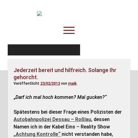
TruckOnline.de
open
menu
facebook
threads
linkedin
youtube
rss
amazon
Schlagwort:
Achtung Kontrolle
Anderswo
Jederzeit bereit und hilfreich. Solange Ihr
Spesenliste
gehorcht.
Fahrer
Veröffentlicht
23/02/2012
von
maik
.
Disposition
„
Darf ich mal hoch kommen? Mal gucken?“
Spätestens bei dieser Frage eines Polizisten der
Autobahnpolizei Dessau – Roßlau
, dessen
Namen ich in der Kabel Eins – Reality Show
„Achtung Kontrolle“
nicht verstanden habe,