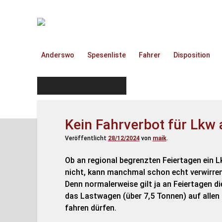
TruckOnline.de
Anderswo
Spesenliste
Fahrer
Disposition
Schlagwort:
6. Januar
Kein Fahrverbot für Lkw 
Veröffentlicht
28/12/2024
von
maik
.
Ob an regional begrenzten Feiertagen ein Lk
nicht, kann manchmal schon echt verwirren
Denn normalerweise gilt ja an Feiertagen d
das Lastwagen (über 7,5 Tonnen) auf allen 
fahren dürfen.