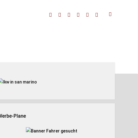
facebook
threads
linkedin
youtube
rss
amazon
enleiste
Werbe-Plane