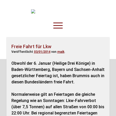
TruckOnline.de
open
menu
facebook
threads
linkedin
youtube
rss
amazon
Freie Fahrt für Lkw
Veröffentlicht
03/01/2014
von
maik
.
Anderswo
Spesenliste
Obwohl der 6. Januar (Heilige Drei Könige) in
Baden-Württemberg, Bayern und Sachsen-Anhalt
Fahrer
gesetzlicher Feiertag ist, haben Brummis auch in
Disposition
diesen Bundesländern freie Fahrt.
Normalerweise gilt an Feiertagen die gleiche
Regelung wie an Sonntagen: Lkw-Fahrverbot
(über 7,5 Tonnen) auf allen Straßen von 00:00 bis
22:00 Uhr. Bei regional begrenzten Feiertagen