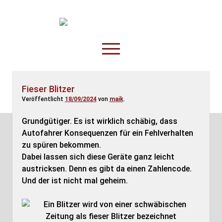
TruckOnline.de
open
menu
facebook
threads
linkedin
youtube
rss
amazon
Fieser Blitzer
Veröffentlicht
18/09/2024
von
maik
.
Anderswo
Spesenliste
Grundgütiger. Es ist wirklich schäbig, dass
Autofahrer Konsequenzen für ein Fehlverhalten
Fahrer
zu spüren bekommen.
Disposition
Dabei lassen sich diese Geräte ganz leicht
austricksen. Denn es gibt da einen Zahlencode.
Und der ist nicht mal geheim.