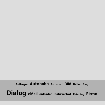
Autobahn
Bild
Autohof
Auflieger
Bilder
Blog
Dialog
Firma
eMail
entladen
Fahrverbot
Feiertag
Internet
Firmen
Fundstücke
Gedanken
Foto
Frage