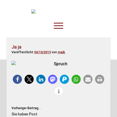
TruckOnline.de
open
menu
facebook
threads
linkedin
youtube
rss
amazon
Ja ja
Veröffentlicht
04/10/2015
von
maik
.
Anderswo
Spesenliste
Fahrer
Disposition
Vorheriger Beitrag...
Sie haben Post