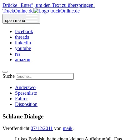
Drücke "Enter", um den Text zu überspringen.
TruckOnline.de
open menu
facebook
threads
linkedin
youtube
rss
amazon
Suche
Anderswo
Spesenliste
Fahrer
Disposition
Schlaue Dialoge
Veröffentlicht
07/12/2011
von
maik
.
Lukas Podolski hatte einen kleinen Auffahrunfall. Das