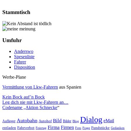
Stammtisch
Umfuhr
Anderswo
Spesenliste
Fahrer
Disposition
Werbe-Plane
Vermittlung von Lkw-Fahrern
aus Spanien
Kein Bock auf’n Bock
Leg dich nie mit Lkw-Fahrern an…
Codename „Aktion Schnecke
“
Dialog
Autobahn
Bild
eMail
Auflieger
Autohof
Bilder
Blog
Firma
Firmen
entladen
Fahrverbot
Fundstücke
Feiertag
Foto
Frage
Gedanken