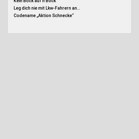
Kein Bock auf’n Bock
Leg dich nie mit Lkw-Fahrern an…
Codename „Aktion Schnecke
“