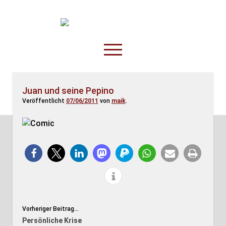
TruckOnline.de
open
menu
facebook
threads
linkedin
youtube
rss
amazon
Juan und seine Pepino
Veröffentlicht
07/06/2011
von
maik
.
Anderswo
Spesenliste
Fahrer
Disposition
Vorheriger Beitrag...
Persönliche Krise